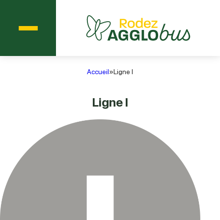
Menu
Agglobus Rodez
Accueil
»
Ligne I
Ligne I