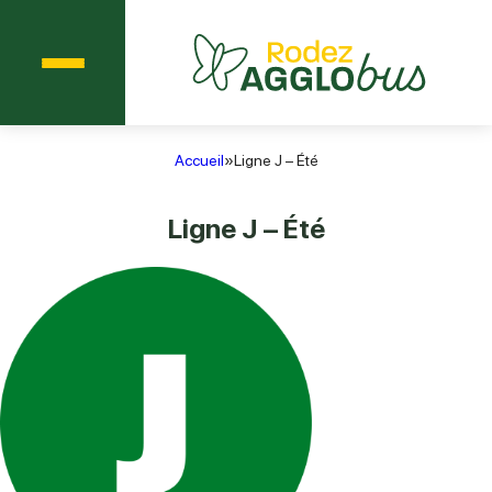
Menu
Agglobus Rodez
Accueil
»
Ligne J – Été
Ligne J – Été