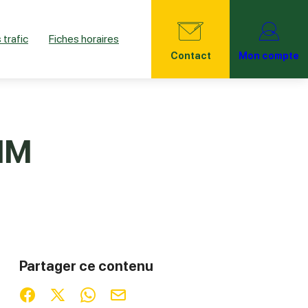
 trafic
Fiches horaires
Contact
Mon compte
DIM
Partager ce contenu
Partager sur Facebook (nouvelle fenêtre)
Partager sur X / Twitter (nouvelle fenêtre)
Partager sur WhatsApp
Partager par mail