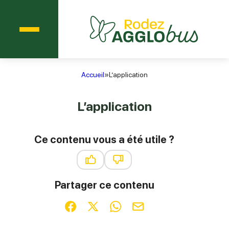
Menu
Agglobus Rodez
Accueil
»
L’application
L’application
Ce contenu vous a été utile ?
Ce contenu vous a été utile
Ce contenu ne vous a pas été ut
Partager ce contenu
Partager sur Facebook (nouvelle fenêtre)
Partager sur X / Twitter (nouvelle fenêt
Partager sur WhatsApp
Partager par mail