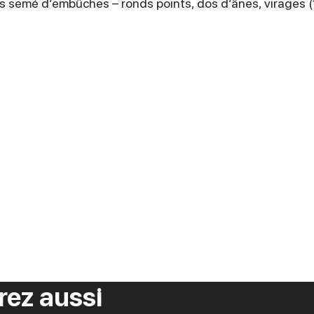
urs semé d’embûches – ronds points, dos d’ânes, virages 
rez aussi