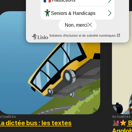
ctualités
Actualités
La dictée bus : les textes
B
Agglob