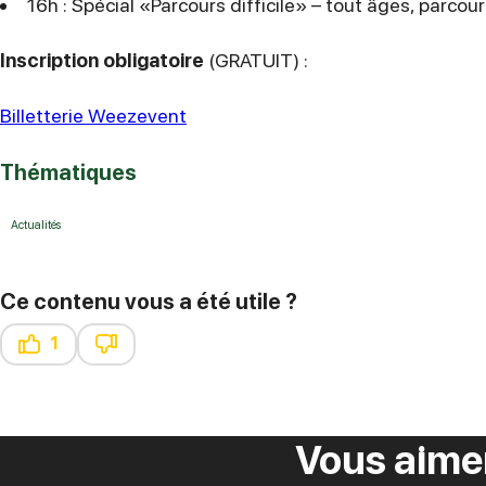
16h : Spécial «Parcours difficile» – tout âges, parco
Inscription obligatoire
(GRATUIT) :
Billetterie Weezevent
Thématiques
Actualités
Ce contenu vous a été utile ?
1
Ce contenu vous a été utile
Ce contenu ne vous a pas été utile
Vous aime