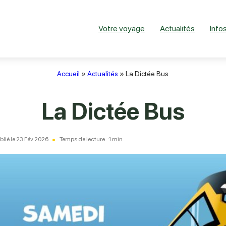
Votre voyage
Actualités
Infos
Accueil
»
Actualités
»
La Dictée Bus
La Dictée Bus
blié le 23 Fév 2026
Temps de lecture : 1 min.