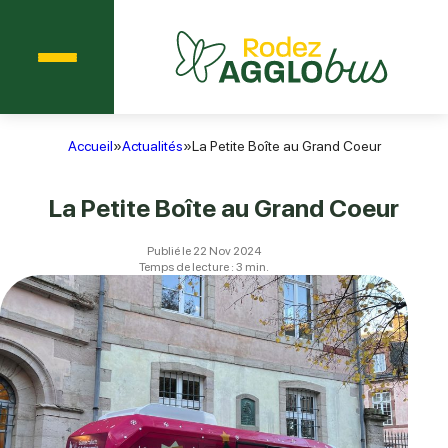
Menu
Agglobus Rodez
Accueil
»
Actualités
»
La Petite Boîte au Grand Coeur
La Petite Boîte au Grand Coeur
Publié le 22 Nov 2024
Temps de lecture : 3 min.